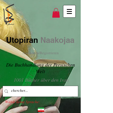
Utopiran
Naakojaa
Anmelden/Registrieren
Die Buchhandlung der Persischen
Welt
1001 Bücher über den Iran
Wähle deine Sprache: