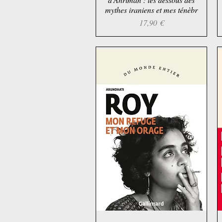
mythes iraniens et mes ténèbr
Preis
17,90 €