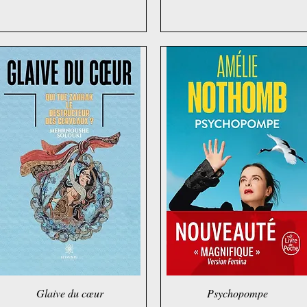
Glaive du cœur
Schnellansicht
Psychopompe
Schnellansicht