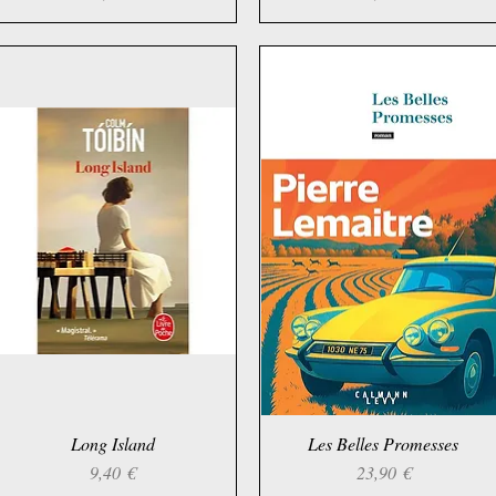
Schnellansicht
Long Island
Les Belles Promesses
Schnellansicht
Preis
Preis
9,40 €
23,90 €