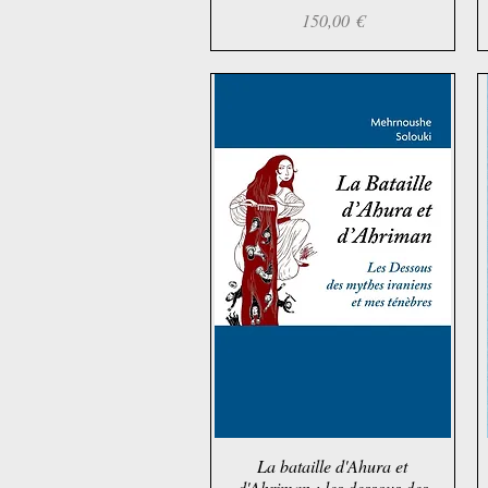
Preis
150,00 €
La bataille d'Ahura et
Schnellansicht
d'Ahriman : les dessous des