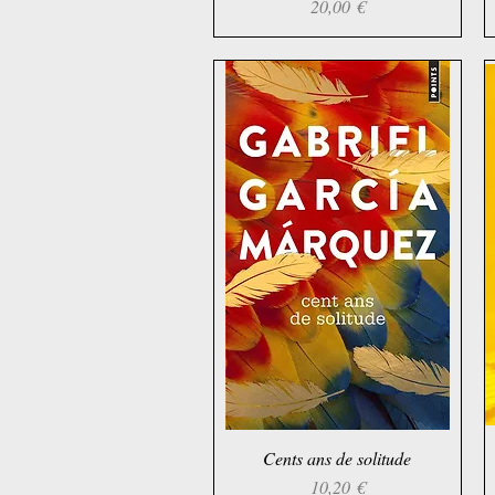
Preis
20,00 €
Cents ans de solitude
Schnellansicht
Preis
10,20 €