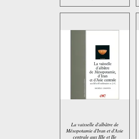
La vaisselle d'albâtre de
Schnellansicht
Mésopotamie d'Iran et d'Asie
centrale aux IIIe et IIe