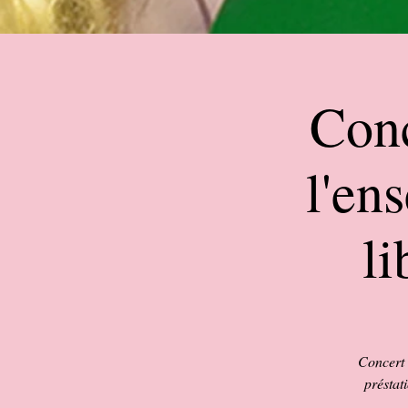
Conc
l'en
li
Concert 
préstat