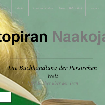
irgends
Zubehör
Persönlichkeiten
Unsere Bibliothek
Bloggen
topiran
Naakoj
Die Buchhandlung der Persischen
Welt
1001 Bücher über den Iran