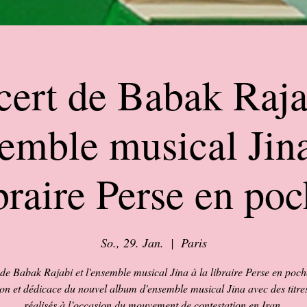
ert de Babak Raja
semble musical Jina
braire Perse en po
So., 29. Jan.
  |  
Paris
de Babak Rajabi et l'ensemble musical Jina à la libraire Perse en poch
ion et dédicace du nouvel album d'ensemble musical Jina avec des titres
réalisés à l’occasion du mouvement de contestation en Iran.