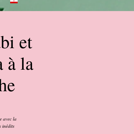
bi et
 à la
che
e avec la
 inédits