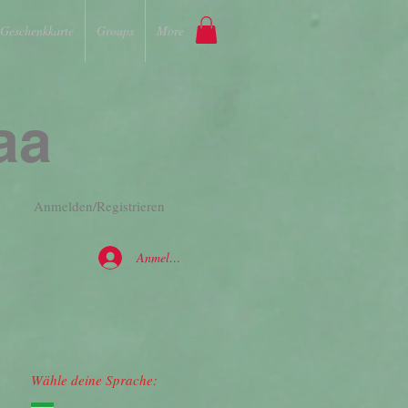
Geschenkkarte
Groups
More
aa
Anmelden/Registrieren
Anmelden
Wähle deine Sprache: