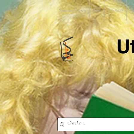
Sprachen lernen
Iran
Literatur
N
U