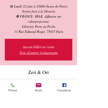
📅 Lundi 22 juin à 23h00 (heure de Paris)
Soirée foot à la librairie
⚽ FRANCE- IRAK, diffusion sur
vidéoprojecteur.
Librairie Perse en Poche
11 Rue Edmond Roger, 75015 Paris
Aucun billet en vente
Voir d'autres événements
Zeit & Ort
22. Juni 2026, 23:00 – 23. Juni 2026, 12:30
Paris, 11 Rue Edmond Roger, 75015 Paris,
Phone
Email
Facebook
France
Über die Veranstaltung