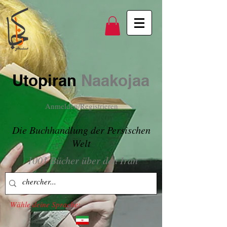
Utopiran
Naakojaa
Anmelden/Registrieren
Die Buchhandlung der Persischen
Welt
1001 Bücher über den Iran
Wähle deine Sprache: