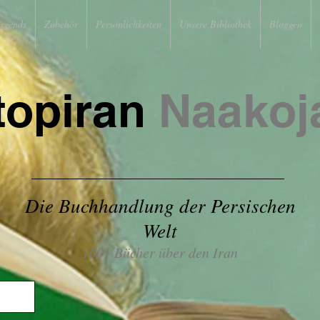
irgends
Zubehör
Persönlichkeiten
Unsere Bibliothek
Bloggen
topiran
Naakoj
Die Buchhandlung der Persischen
Welt
1001 Bücher über den Iran