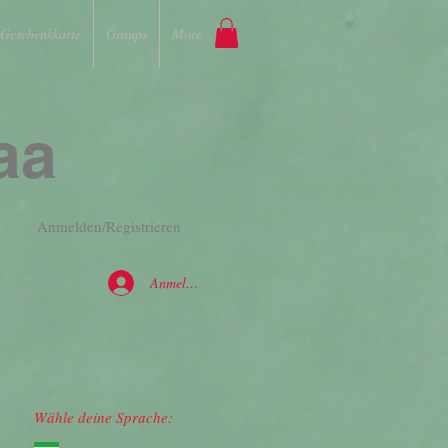
Geschenkkarte
Groups
More
aa
Anmelden/Registrieren
Anmelden
Wähle deine Sprache: