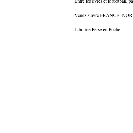
Entre les livres et le football, p
.
Venez suivre FRANCE- NORVÈG
.
Librairie Perse en Poche