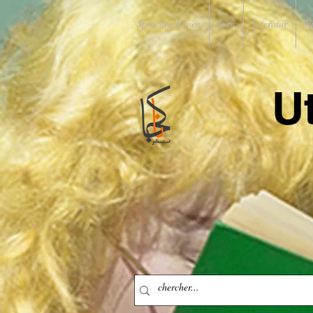
Sprachen lernen
Iran
Literatur
N
U