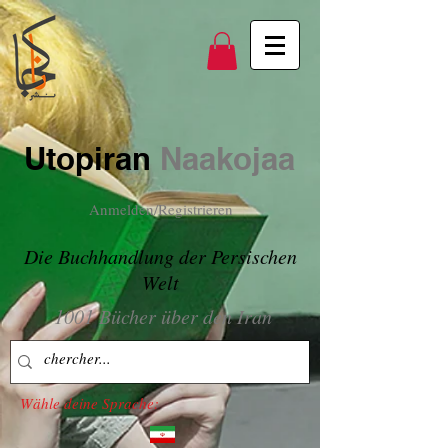
Utopiran
Naakojaa
Anmelden/Registrieren
Die Buchhandlung der Persischen
Welt
1001 Bücher über den Iran
Wähle deine Sprache: