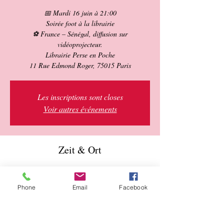
📅 Mardi 16 juin à 21:00
Soirée foot à la librairie
⚽ France – Sénégal, diffusion sur
vidéoprojecteur.
Librairie Perse en Poche
11 Rue Edmond Roger, 75015 Paris
Les inscriptions sont closes
Voir autres événements
Zeit & Ort
16. Juni 2026, 21:00 – 22:30
Paris, 11 Rue Edmond Roger, 75015 Paris,
Phone
Email
Facebook
France
Über die Veranstaltung