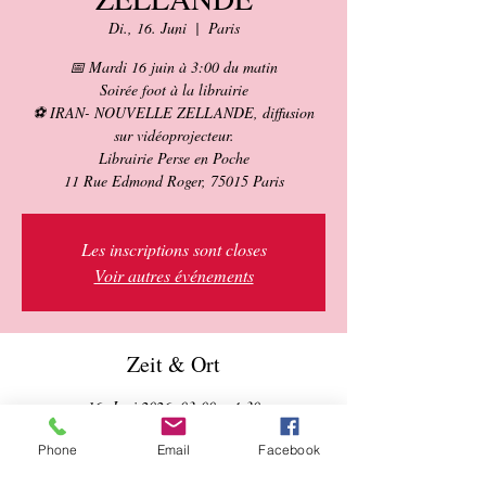
Di., 16. Juni
  |  
Paris
📅 Mardi 16 juin à 3:00 du matin
Soirée foot à la librairie
⚽ IRAN- NOUVELLE ZELLANDE, diffusion
sur vidéoprojecteur.
Librairie Perse en Poche
11 Rue Edmond Roger, 75015 Paris
Les inscriptions sont closes
Voir autres événements
Zeit & Ort
16. Juni 2026, 03:00 – 4:30
Paris, 11 Rue Edmond Roger, 75015 Paris,
France
Phone
Email
Facebook