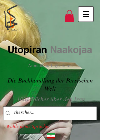
Utopiran
Naakojaa
Anmelden/Registrieren
Die Buchhandlung der Persischen
Welt
1001 Bücher über den Iran
Wähle deine Sprache: