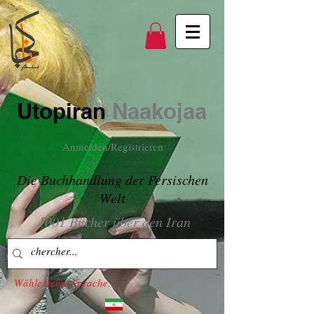
Utopiran
Naakojaa
Anmelden/Registrieren
Die Buchhandlung der Persischen
Welt
1001 Bücher über den Iran
Wähle deine Sprache: