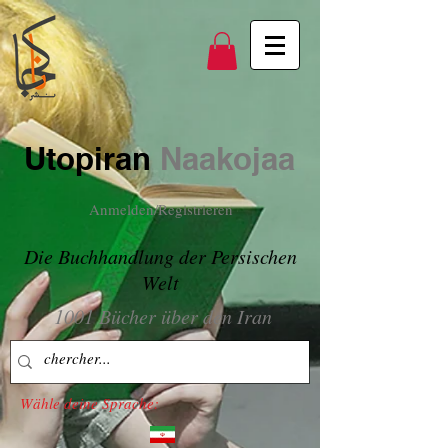
Utopiran
Naakojaa
Anmelden/Registrieren
Die Buchhandlung der Persischen
Welt
1001 Bücher über den Iran
Wähle deine Sprache: