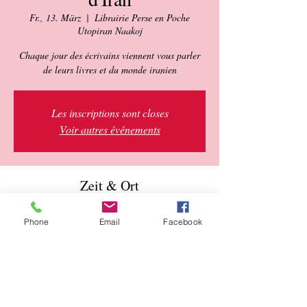
Fr., 13. März
  |  
Librairie Perse en Poche
Utopiran Naakoj
Chaque jour des écrivains viennent vous parler
de leurs livres et du monde iranien
Les inscriptions sont closes
Voir autres événements
Zeit & Ort
13. März 2020, 17:00 – 19. März 2020, 21:00
Phone
Email
Facebook
Librairie Perse en Poche Utopiran Naakoj, 11
Rue Edmond Roger, 75015 Paris, France
Über die Veranstaltung
Chahla Chafigh
 : Vendredi 13 mars à 17h