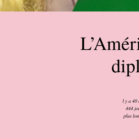
L’Améri
dip
l y a 40
444 jou
plus lon