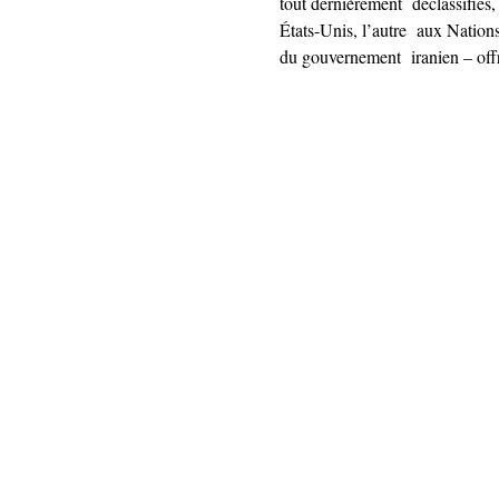
tout dernièrement  déclassifiés,
États-Unis, l’autre  aux Nations
du gouvernement  iranien – offre