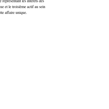
 représentant les intérêts des 
e et le troisième actif au sein 
tte affaire unique.