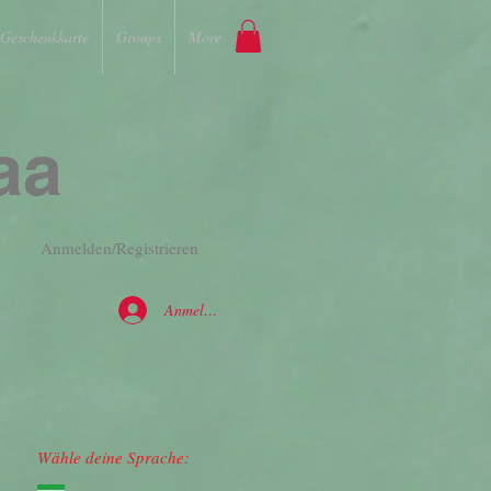
Geschenkkarte
Groups
More
aa
Anmelden/Registrieren
Anmelden
Wähle deine Sprache: