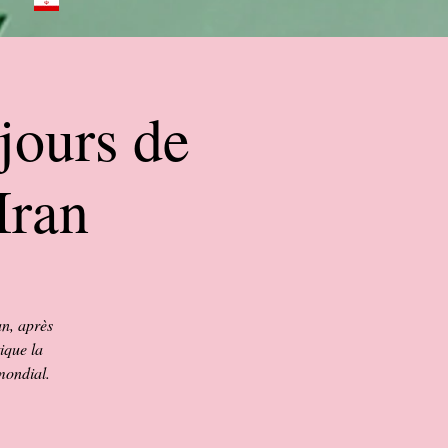
jours de
Iran
an, après
tique la
 mondial.