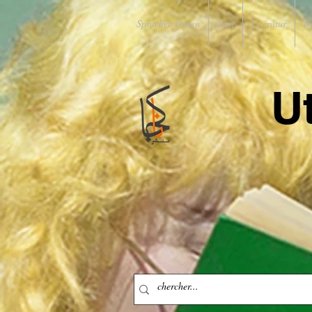
Sprachen lernen
Iran
Literatur
N
U