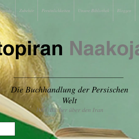
irgends
Zubehör
Persönlichkeiten
Unsere Bibliothek
Bloggen
topiran
Naakoj
Die Buchhandlung der Persischen
Welt
1001 Bücher über den Iran