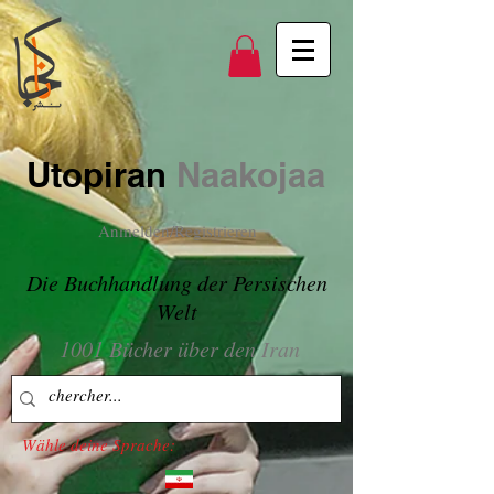
Utopiran
Naakojaa
Anmelden/Registrieren
Die Buchhandlung der Persischen
Welt
1001 Bücher über den Iran
Wähle deine Sprache: