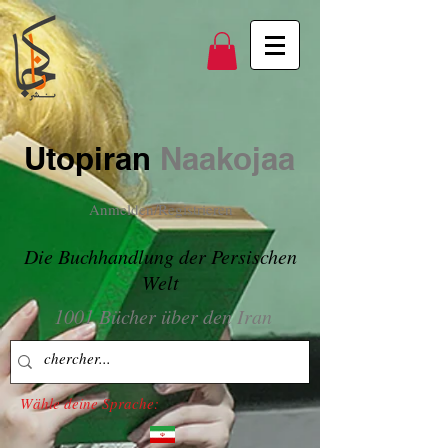
Utopiran
Naakojaa
Anmelden/Registrieren
Die Buchhandlung der Persischen
Welt
1001 Bücher über den Iran
Wähle deine Sprache: