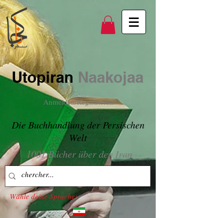
Utopiran
Naakojaa
Anmelden/Registrieren
Die Buchhandlung der Persischen
Welt
1001 Bücher über den Iran
Wähle deine Sprache: