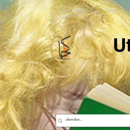
Sprachen lernen
Iran
Literatur
N
U