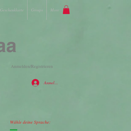
Geschenkkarte
Groups
More
aa
Anmelden/Registrieren
Anmelden
Wähle deine Sprache: