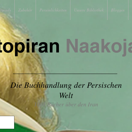
irgends
Zubehör
Persönlichkeiten
Unsere Bibliothek
Bloggen
topiran
Naakoj
Die Buchhandlung der Persischen
Welt
1001 Bücher über den Iran