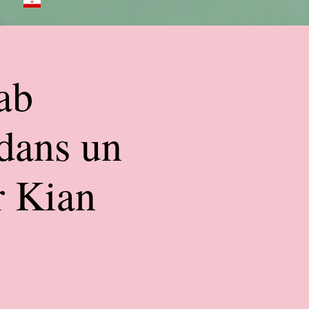
ab
dans un
r Kian