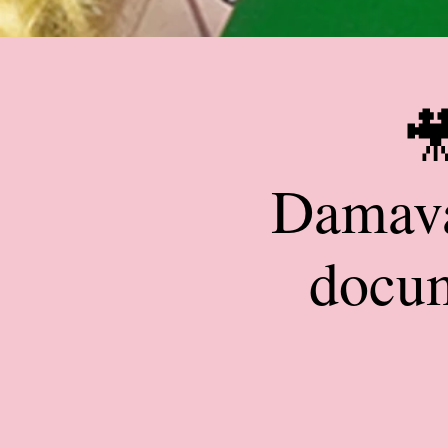

Damava
docum