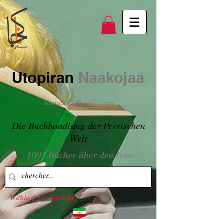
Utopiran
Naakojaa
Anmelden/Registrieren
Die Buchhandlung der Persischen
Welt
1001 Bücher über den Iran
Wähle deine Sprache: