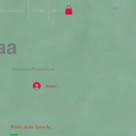
Geschenkkarte
Groups
More
aa
Anmelden/Registrieren
Anmelden
Wähle deine Sprache: