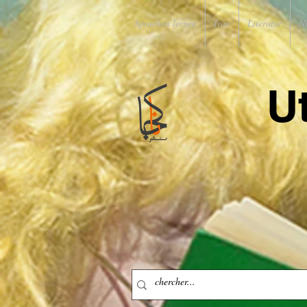
Sprachen lernen
Iran
Literatur
N
U