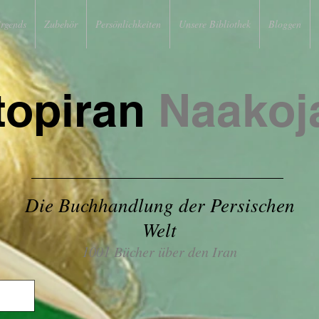
irgends
Zubehör
Persönlichkeiten
Unsere Bibliothek
Bloggen
topiran
Naakoj
Die Buchhandlung der Persischen
Welt
1001 Bücher über den Iran