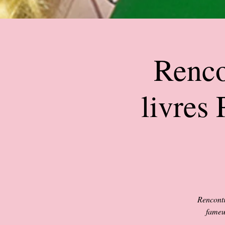
Renco
livres
Rencontr
fameu