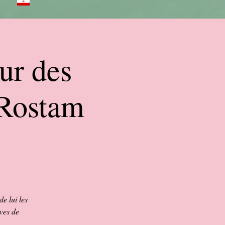
ur des
 Rostam
e lui les
ves de