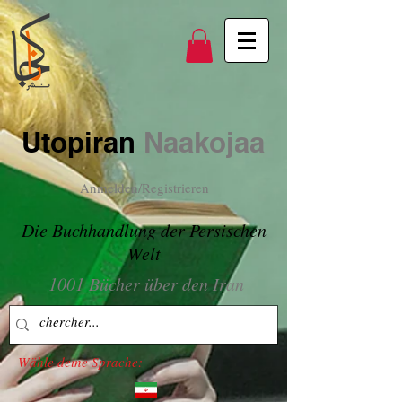
Utopiran
Naakojaa
Anmelden/Registrieren
Die Buchhandlung der Persischen
Welt
1001 Bücher über den Iran
Wähle deine Sprache: