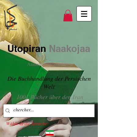
Utopiran
Naakojaa
Anmelden/Registrieren
Die Buchhandlung der Persischen
Welt
1001 Bücher über den Iran
Wähle deine Sprache: