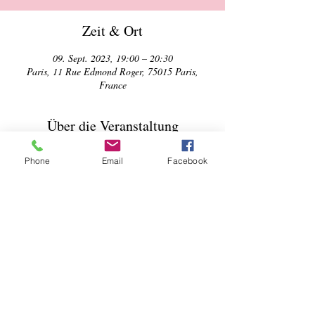
Zeit & Ort
09. Sept. 2023, 19:00 – 20:30
Paris, 11 Rue Edmond Roger, 75015 Paris,
France
Über die Veranstaltung
Une jeune autrice part sur les traces de son père 
Phone
Email
Facebook
dans les montagnes d’Iran.
Une femme s’en va sur les traces de son père, 
disparu alors qu’elle avait 10 ans. Il était 
alpiniste et, bien avant cela, dans les années 
1950, il était parti gravir le Trône de Salomon et 
le volcan Damovand en Iran. Elle arpente ces 
montagnes, fouille ses souvenirs, où survivent 
les traces les plus pro- fondes de cet homme 
qu’elle a aimé. Sur place, une autre histoire 
s’écrit avec Zohre, formidable guide iranienne, 