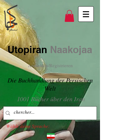
Utopiran
Naakojaa
Anmelden/Registrieren
Die Buchhandlung der Persischen
Welt
1001 Bücher über den Iran
Wähle deine Sprache: