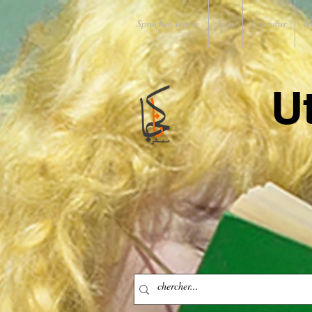
Sprachen lernen
Iran
Literatur
N
U