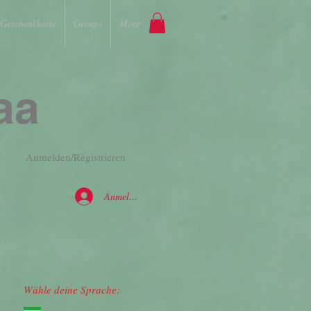
Geschenkkarte
Groups
More
aa
Anmelden/Registrieren
Anmelden
Wähle deine Sprache: