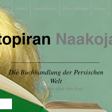
irgends
Zubehör
Persönlichkeiten
Unsere Bibliothek
Bloggen
topiran
Naakoj
Die Buchhandlung der Persischen
Welt
1001 Bücher über den Iran