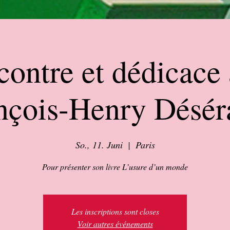
ontre et dédicace
nçois-Henry Désér
So., 11. Juni
  |  
Paris
Pour présenter son livre L’usure d’un monde
Les inscriptions sont closes
Voir autres événements