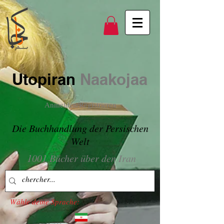
Utopiran
Naakojaa
Anmelden/Registrieren
Die Buchhandlung der Persischen
Welt
1001 Bücher über den Iran
Wähle deine Sprache: