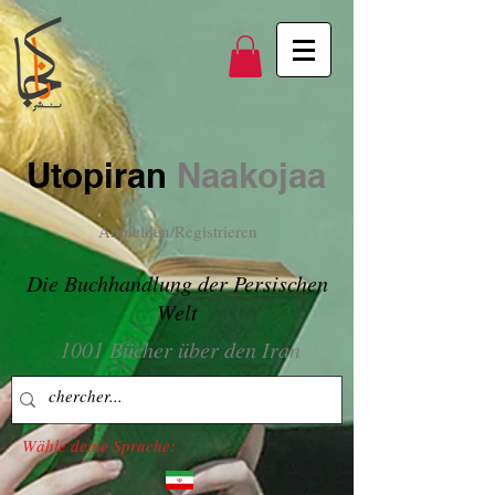
Utopiran
Naakojaa
Anmelden/Registrieren
Die Buchhandlung der Persischen
Welt
1001 Bücher über den Iran
Wähle deine Sprache: