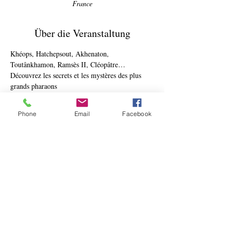
France
Über die Veranstaltung
Khéops, Hatchepsout, Akhenaton, 
Toutânkhamon, Ramsès II, Cléopâtre… 
Découvrez les secrets et les mystères des plus 
grands pharaons 
de l’Égypte antique  ! De tous les rois qui 
montèrent sur le trône d’Égypte, quelques noms 
Phone
Email
Facebook
résonnent à nul autre pareil, énigmatiques et 
fascinants  : ce sont ceux de Djoser, de Narmer, 
de Ramsès, de Psousennès, d’Alexandre. Ils 
bâtirent des temples magnifiques, firent sortir 
des sables pyramides et temples funéraires, 
transformèrent l’Égypte en un État puissant et 
organisé, et lui donnèrent sa grandeur et son 
éclat. Celles qui, aujourd’hui encore, n’en 
finissent pas d’intriguer. Deux cents ans après la 
compréhension des hiéroglyphes, cette 
civilisation nous surprend encore et ne cesse de 