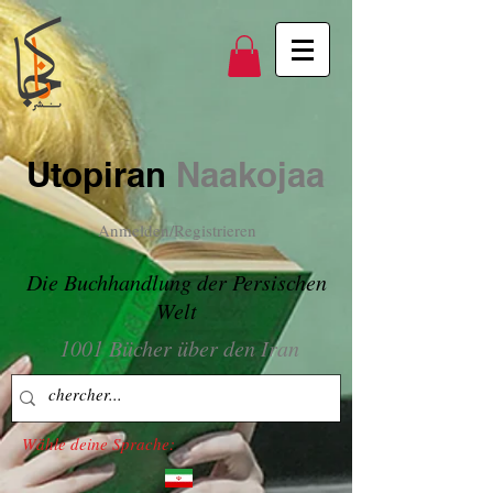
Utopiran
Naakojaa
Anmelden/Registrieren
Die Buchhandlung der Persischen
Welt
1001 Bücher über den Iran
Wähle deine Sprache: