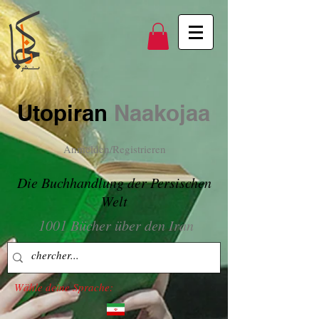
Utopiran
Naakojaa
Anmelden/Registrieren
Die Buchhandlung der Persischen
Welt
1001 Bücher über den Iran
Wähle deine Sprache: