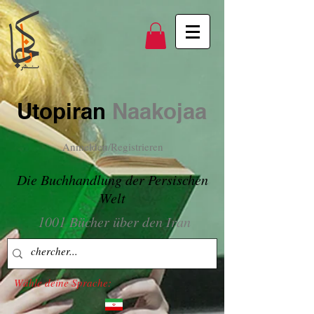
Utopiran
Naakojaa
Anmelden/Registrieren
Die Buchhandlung der Persischen
Welt
1001 Bücher über den Iran
Wähle deine Sprache: