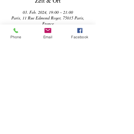
Zeit & Ort
03. Feb. 2024, 19:00 – 21:00
Paris, 11 Rue Edmond Roger, 75015 Paris,
France
Phone
Email
Facebook
Über die Veranstaltung
À l’invitation de Sorour Kasmaï, douze autrices 
iraniennes racontent dans ce recueil, sous des 
formes diverses, ce qu’évoquent pour elles les 
trois mots qui résonnent depuis : FEMME, VIE, 
LIBERTÉ.
En soutien à celles et ceux qui se sont insurgés 
avec tant de courage contre la tyrannie, voici 
donc douze histoires, douze voix qui viennent 
s’unir au cri de cette révolte qui ne s’éteint pas. 
Pour qu’on ne l’oublie pas.
.
Utopiran Naakojaa
Librairie Perse en Poche