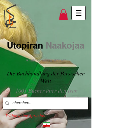
Utopiran
Naakojaa
Anmelden/Registrieren
Die Buchhandlung der Persischen
Welt
1001 Bücher über den Iran
Wähle deine Sprache: