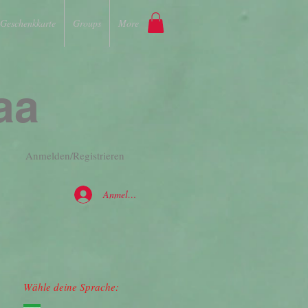
Geschenkkarte
Groups
More
aa
Anmelden/Registrieren
Anmelden
Wähle deine Sprache: