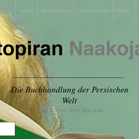
irgends
Zubehör
Persönlichkeiten
Unsere Bibliothek
Bloggen
topiran
Naakoj
Die Buchhandlung der Persischen
Welt
1001 Bücher über den Iran