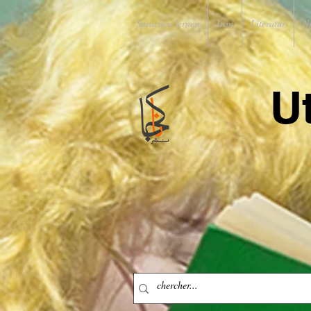
Sprachen lernen
Iran
Literatur
N
U