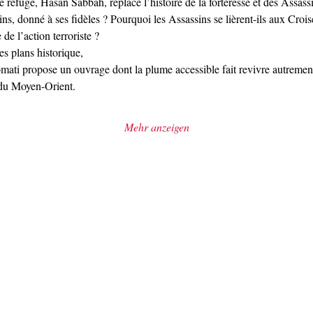
 ce refuge, Hasan Sabbah, replace l’histoire de la forteresse et des Assas
s, donné à ses fidèles ? Pourquoi les Assassins se lièrent-ils aux Crois
de l’action terroriste ?
es plans historique,
omati propose un ouvrage dont la plume accessible fait revivre autremen
, du Moyen-Orient.
Mehr anzeigen