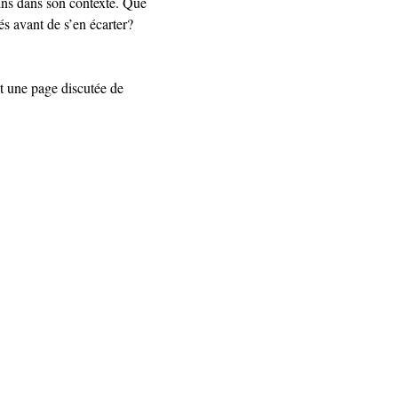
sins dans son contexte. Que 
és avant de s’en écarter?
t une page discutée de 