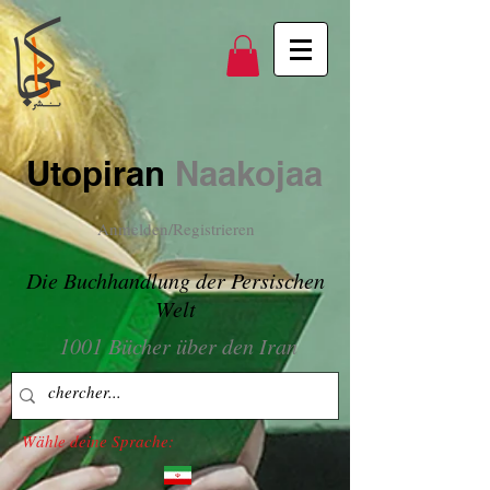
Utopiran
Naakojaa
Anmelden/Registrieren
Die Buchhandlung der Persischen
Welt
1001 Bücher über den Iran
Wähle deine Sprache: