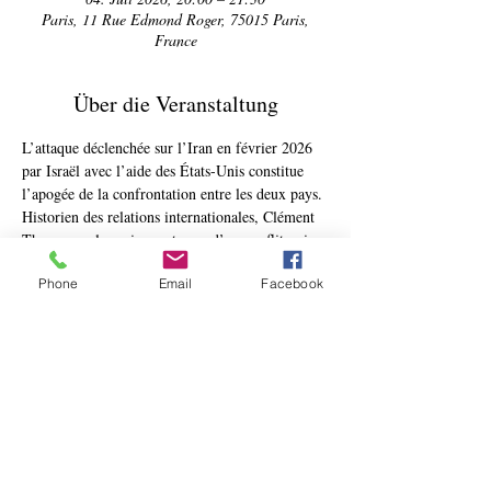
Paris, 11 Rue Edmond Roger, 75015 Paris,
France
Über die Veranstaltung
L’attaque déclenchée sur l’Iran en février 2026 
par Israël avec l’aide des États-Unis constitue 
l’apogée de la confrontation entre les deux pays. 
Historien des relations internationales, Clément 
Therme analyse cinquante ans d’un conflit qui, 
plus que jamais, a un impact mondial.
Phone
Email
Facebook
Depuis l’avènement du régime théocratique à 
Téhéran en 1979, porté par l’ayatollah 
Khomeini, l’État iranien se donne comme 
objectif politique et idéologique la défense de la 
Palestine et la disparition d’Israël. Tout en 
agitant la menace nucléaire, il a créé un vaste 
réseau de groupes armés au Levant – Hamas, 
Hezbollah, milices chiites en Irak, Houthis –, 
intensifiant la régionalisation du conflit et les 