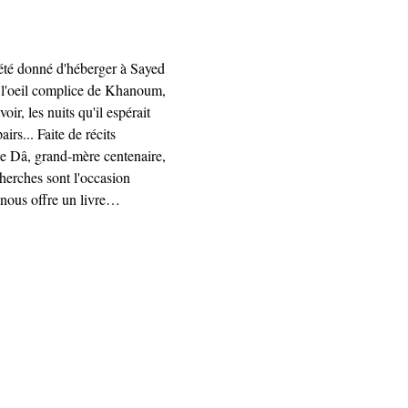
t été donné d'héberger à Sayed 
ous l'oeil complice de Khanoum, 
r, les nuits qu'il espérait 
rs... Faite de récits 
ue Dâ, grand-mère centenaire, 
cherches sont l'occasion 
 nous offre un livre…