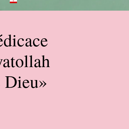
édicace
yatollah
e Dieu»