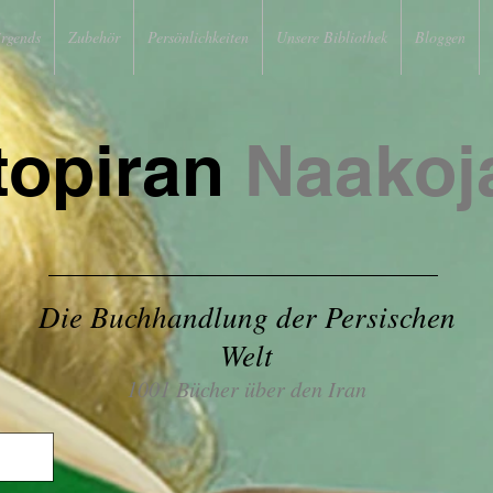
irgends
Zubehör
Persönlichkeiten
Unsere Bibliothek
Bloggen
topiran
Naakoj
Die Buchhandlung der Persischen
Welt
1001 Bücher über den Iran