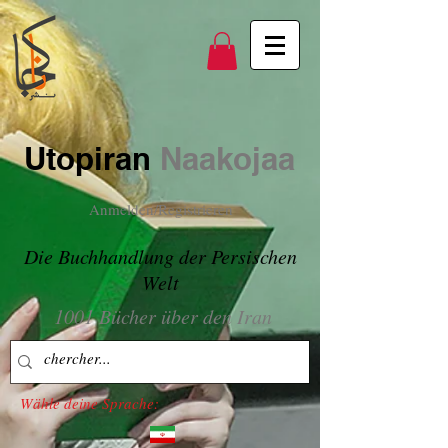
Utopiran
Naakojaa
Anmelden/Registrieren
Die Buchhandlung der Persischen
Welt
1001 Bücher über den Iran
Wähle deine Sprache: