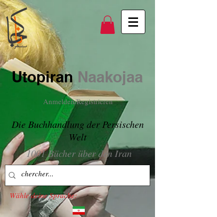
Utopiran
Naakojaa
Anmelden/Registrieren
Die Buchhandlung der Persischen
Welt
1001 Bücher über den Iran
Wähle deine Sprache: