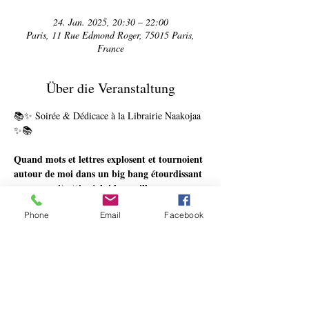
24. Jan. 2025, 20:30 – 22:00
Paris, 11 Rue Edmond Roger, 75015 Paris,
France
Über die Veranstaltung
📚✨ Soirée & Dédicace à la Librairie Naakojaa 
✨📚
Quand mots et lettres explosent et tournoient 
autour de moi dans un big bang étourdissant 
, mon esprit attire à lui les meilleures 
planètes pour en constituer sa propre galaxie. 
Phone
Email
Facebook
Cet univers est le reflet de ma sensibilité, de 
mes émotions : mes joies et mes détresses, 
mes espoirs et mes désarrois, mes exaltations 
et mes désillusions.
Au sein de cette constellation, la figure 
féminine s'associe à des idées abstraites et 