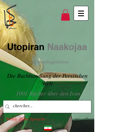
Utopiran
Naakojaa
Anmelden/Registrieren
Die Buchhandlung der Persischen
Welt
1001 Bücher über den Iran
Wähle deine Sprache: