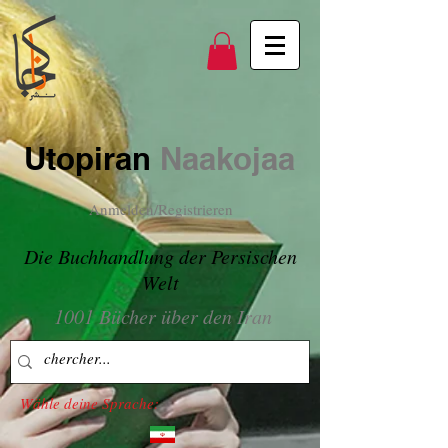
Utopiran
Naakojaa
Anmelden/Registrieren
Die Buchhandlung der Persischen
Welt
1001 Bücher über den Iran
Wähle deine Sprache: