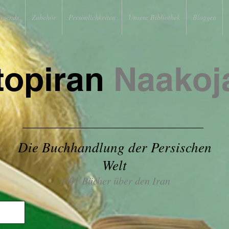
irgends
Zubehör
Persönlichkeiten
Unsere Bibliothek
Bloggen
topiran
Naakoj
Die Buchhandlung der Persischen
Welt
1001 Bücher über den Iran