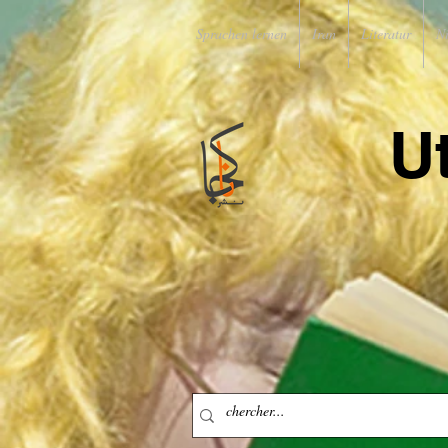
Sprachen lernen
Iran
Literatur
N
U