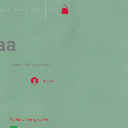
Geschenkkarte
Groups
More
aa
Anmelden/Registrieren
Anmelden
Wähle deine Sprache: