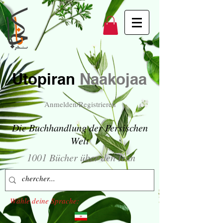
Utopiran
Naakojaa
Anmelden/Registrieren
Die Buchhandlung der Persischen
Welt
1001 Bücher über den Iran
Wähle deine Sprache: