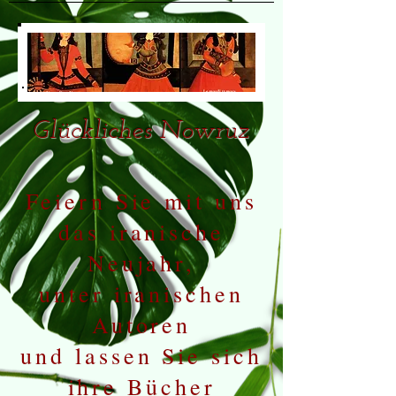
Glückliches Nowruz
Feiern Sie mit uns
das iranische
Neujahr,
unter iranischen
Autoren
und lassen Sie sich
ihre Bücher