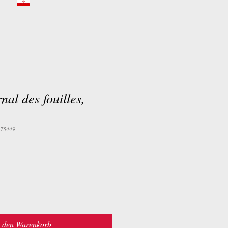
nal des fouilles,
875449
n den Warenkorb