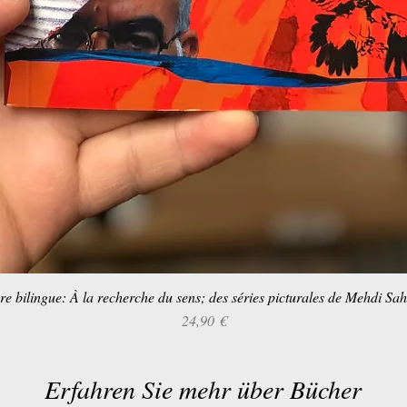
re bilingue: À la recherche du sens; des séries picturales de Mehdi Sa
Schnellansicht
Preis
24,90 €
Erfahren Sie mehr über Bücher