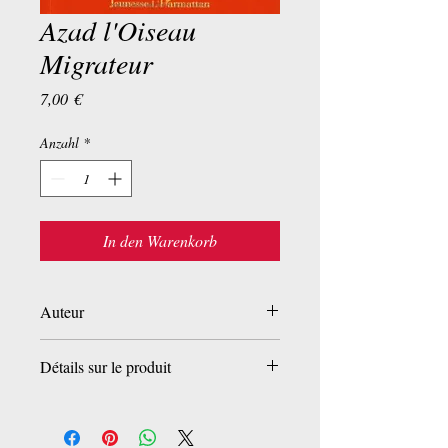
Azad l'Oiseau
Migrateur
Preis
7,00 €
Anzahl
*
In den Warenkorb
Auteur
Badri Ali
Détails sur le produit
Broché:
42 pages
Editeur :
L'Harmattan (1 mai 2006)