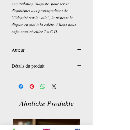
manipulation islamiste, pour servir
d'emblèmes aux propagandistes de
"l'identité par le voile", la tristesse le
dispute en moi à la colère. Allons-nous
enfin nous réveiller ? » C.D.
Auteur
Chadhortt Djavann
Détails du produit
Éditeur
février 2004)
Langue
‏ : ‎ Français
Dimensions
‏ : ‎ 12.5 x 1.1 x 14.2 cm
Ähnliche Produkte