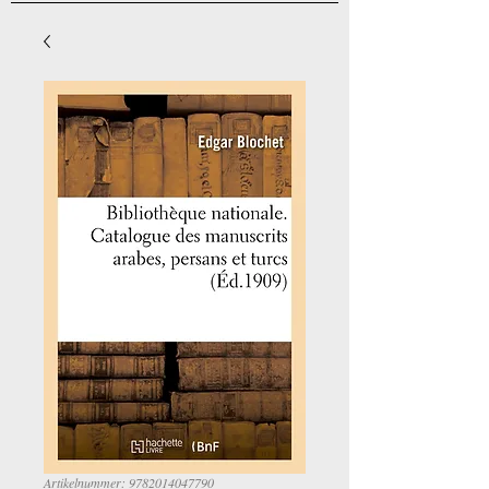
Artikelnummer: 9782014047790