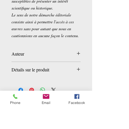
susceptibles de présenter un intérêt
scientifique ou historique.
Le sens de notre démarche éditoriale
consiste ainsi à permettre l'accès à ces
œuvres sans pour autant que nous en
cautionnions en aucune façon le contenu.
Auteur
Edgar Blochet
Détails sur le produit
Broché:
116 pages
Editeur :
Hachette Livre BNF (1 juin
2017)
Collection :
Généralités
Phone
Email
Facebook
Ähnliche Produkte
Langue :
Français
ISBN-10:
2014047790
ISBN-13:
978-2014047790