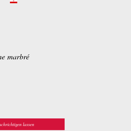
che marbré
chrichtigen lassen