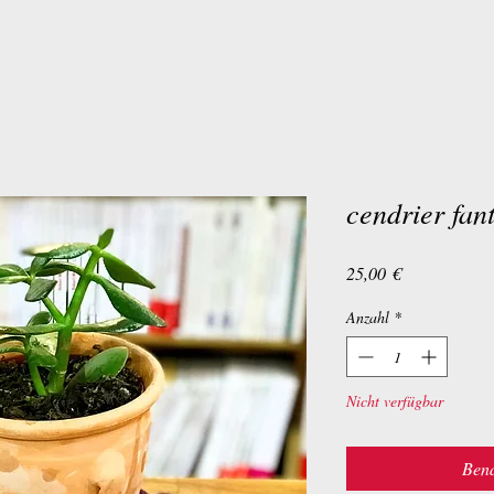
cendrier fant
Preis
25,00 €
Anzahl
*
Nicht verfügbar
Bena