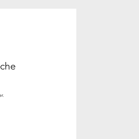
ache
r.