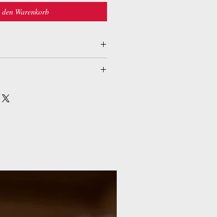
n den Warenkorb
ement (7 mars 2008)
 Nations
0870
:
23 x 1 x 15 cm