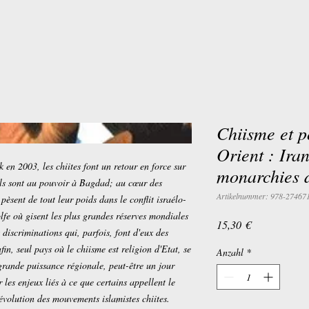
Chiisme et p
Orient : Iran
en 2003, les chiites font un retour en force sur
monarchies 
ils sont au pouvoir à Bagdad; au cœur des
Artikelnummer: 978-27467
pèsent de tout leur poids dans le conflit israélo-
lfe où gisent les plus grandes réserves mondiales
Preis
15,30 €
s discriminations qui, parfois, font d'eux des
fin, seul pays où le chiisme est religion d'Etat, se
Anzahl
*
rande puissance régionale, peut-être un jour
 les enjeux liés à ce que certains appellent le
'évolution des mouvements islamistes chiites.