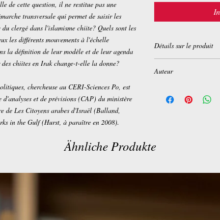
e de cette question, il ne restitue pas une
I
marche transversale qui permet de saisir les
du clergé dans l'islamisme chiite? Quels sont les
eux les différents mouvements à l'échelle
Détails sur le produit
ans la définition de leur modèle et de leur agenda
 des chiites en Irak change-t-elle la donne?
Broché:
147 pages
Auteur
Editeur :
Editions Autr
Collection :
Mondes et
olitiques, chercheuse au CERI-Sciences Po, est
Laurence Louër
Langue :
Français
 d'analyses et de prévisions (CAP) du ministère
ISBN-10:
2746710870
ure de Les Citoyens arabes d'Israël (Balland,
ISBN-13:
978-274671
ks in the Gulf (Hurst, à paraître en 2008).
Dimensions du produit
Ähnliche Produkte