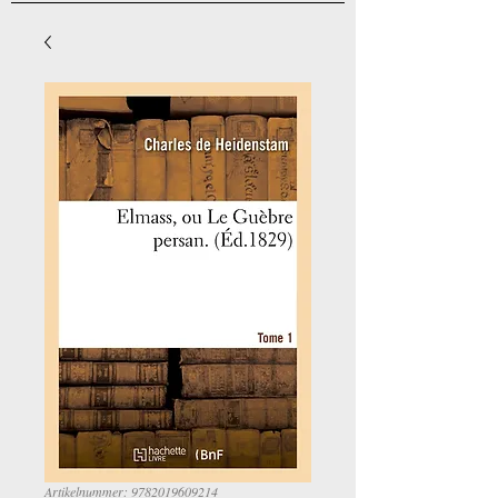
Artikelnummer: 9782019609214