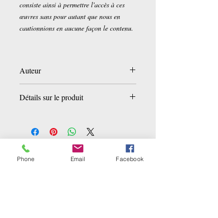
consiste ainsi à permettre l'accès à ces
œuvres sans pour autant que nous en
cautionnions en aucune façon le contenu.
Auteur
Charles de Heidenstam
Détails sur le produit
Broché:
180 pages
Editeur :
Hachette Livre BNF (1 octobre
2016)
Collection :
Littérature
Ähnliche Produkte
Langue :
Français
Phone
Email
Facebook
ISBN-10:
2019609215
ISBN-13:
978-2019609214