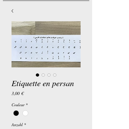
Etiquette en persan
Preis
3,00 €
Couleur
*
Anzahl
*