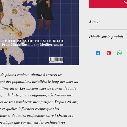
I
Auteur
Jean-Claude Voisin, Av
Détails sur le produit
Bakhtiari (Traduction)
Hounarmand (Traduct
Relié:
416 pages
Editeur :
Coédition Na
Collection :
L'Iran en t
Langue :
Français
ISBN-10:
6001522316
de photos couleur, aborde à travers les
ISBN-13:
978-600152
 tant des populations installées le long des axes du
Dimensions du produit
tinéraires. Les anciens axes de transit de toute
nt, de la frontières afghano-pakistanaise aux
és de très nombreux sites fortifiés. Depuis 20 ans,
ver quelles influences réciproques les
s et de toutes professions entre l Orient et l
écifique que constituent les architectures