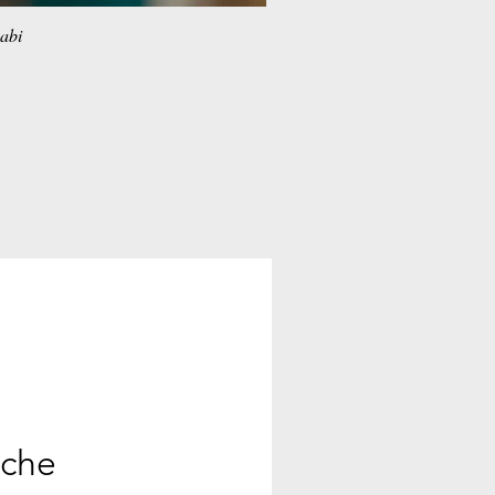
habi
ache