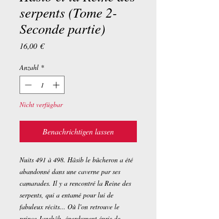
serpents (Tome 2-
Seconde partie)
Preis
16,00 €
Anzahl
*
Nicht verfügbar
Benachrichtigen lassen
Nuits 491 à 498. Hâsib le bûcheron a été
abandonné dans une caverne par ses
camarades. Il y a rencontré la Reine des
serpents, qui a entamé pour lui de
fabuleux récits... Où l'on retrouve le
prince Janshâh, éperdument épris de