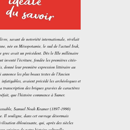
 livre, savant de notoriété internationale, révélait
nne, née en Mésopotamie, le sud de l'actuel Irak,
e grec avait un précédent. Dès le IIIe millénaire
t inventé l'écriture, fondée les premières cités-
is, donné leur première expression littéraire au
i annonce les plus beaux textes de l'Ancien
, infatigables, avaient précédé les archéologues et
la transcription des briques gravées de caractères
péfait, que l'histoire commence à Sumer.
inlassable, Samuel Noah Kramer (1897-1990)
ie. Il souligne, dans cet ouvrage désormais
ivilisation éblouissante, qui, après des siècles
ux origines de notre histoire culturelle.