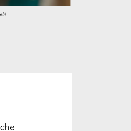
habi
ache