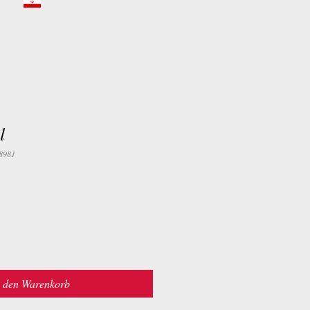
l
8981
n den Warenkorb