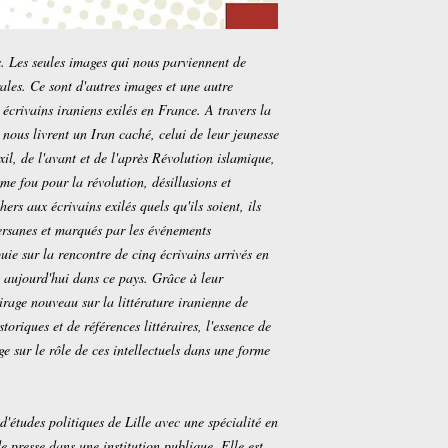
. Les seules images qui nous parviennent de
rales. Ce sont d'autres images et une autre
 écrivains iraniens exilés en France. A travers la
 nous livrent un Iran caché, celui de leur jeunesse
xil, de l'avant et de l'après Révolution islamique,
me fou pour la révolution, désillusions et
ers aux écrivains exilés quels qu'ils soient, ils
 persanes et marqués par les événements
ie sur la rencontre de cinq écrivains arrivés en
 aujourd'hui dans ce pays. Grâce à leur
rage nouveau sur la littérature iranienne de
storiques et de références littéraires, l'essence de
roge sur le rôle de ces intellectuels dans une forme
d'études politiques de Lille avec une spécialité en
e presse dans une institution publique. Elle est