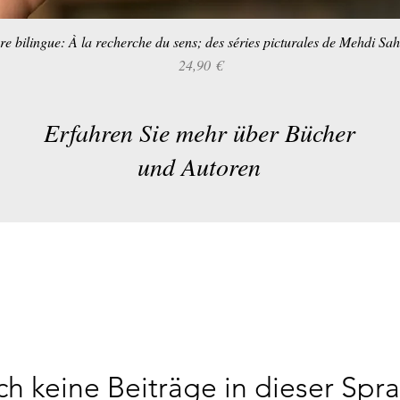
re bilingue: À la recherche du sens; des séries picturales de Mehdi Sa
Schnellansicht
Preis
24,90 €
Erfahren Sie mehr über Bücher
und Autoren
h keine Beiträge in dieser Spr