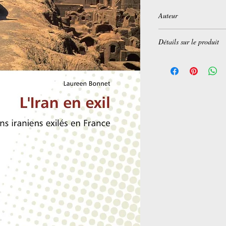
Auteur
Laureen Bonnet
Détails sur le produit
Broché:
204 pages
Editeur :
Univ Européen
Collection :
OMN.UNI
Langue :
Français
ISBN-10:
3841738982
ISBN-13:
978-384173