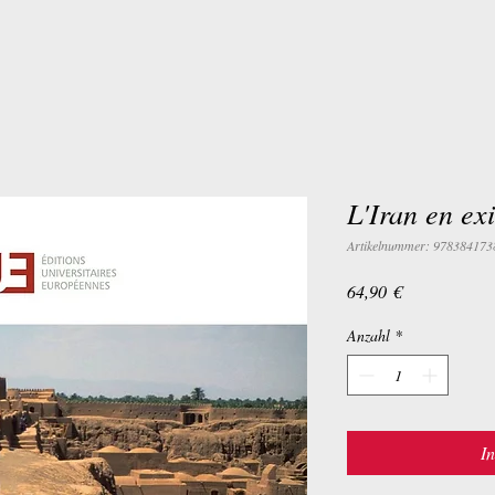
L'Iran en exi
Artikelnummer: 978384173
Preis
64,90 €
Anzahl
*
I