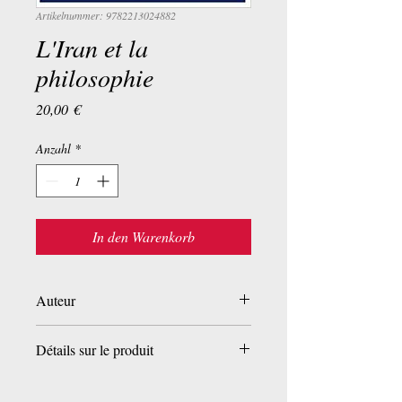
Artikelnummer: 9782213024882
L'Iran et la
philosophie
Preis
20,00 €
Anzahl
*
In den Warenkorb
Auteur
Henry Corbin
Détails sur le produit
Broché:
268 pages